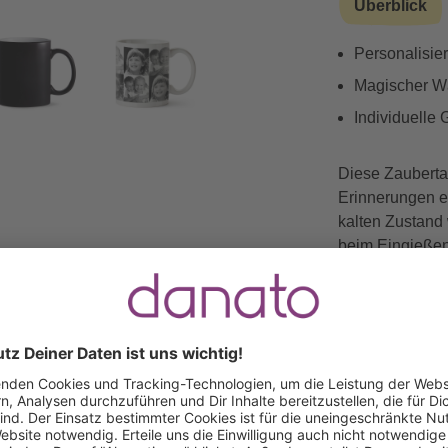
Überblick
Personalisie
Magischer Wä
Individuelle
Diese Zauberta
Erinnerungen e
kalten Zustand 
beim Eingießen
individuelle F
Kaffee- oder Te
Note. Ob mit Fa
Schnappschüss
personalisiert
eignet sich wu
Muttertag, Jahr
staunende Gesi