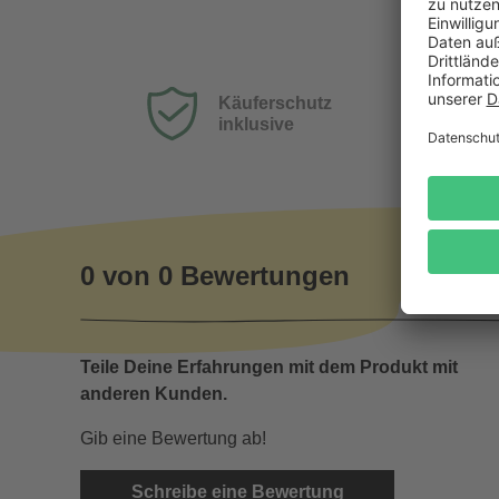
Käuferschutz
inklusive
0 von 0 Bewertungen
Teile Deine Erfahrungen mit dem Produkt mit
anderen Kunden.
Gib eine Bewertung ab!
Schreibe eine Bewertung