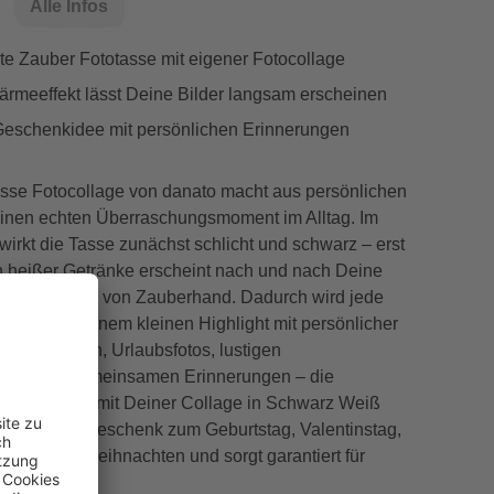
Alle Infos
rte Zauber Fototasse mit eigener Fotocollage
rmeeffekt lässt Deine Bilder langsam erscheinen
 Geschenkidee mit persönlichen Erinnerungen
sse Fotocollage von danato macht aus persönlichen
inen echten Überraschungsmoment im Alltag. Im
wirkt die Tasse zunächst schlicht und schwarz – erst
 heißer Getränke erscheint nach und nach Deine
otocollage wie von Zauberhand. Dadurch wird jede
epause zu einem kleinen Highlight mit persönlicher
milienbildern, Urlaubsfotos, lustigen
en oder gemeinsamen Erinnerungen – die
e Kaffeetasse mit Deiner Collage in Schwarz Weiß
nderbar als Geschenk zum Geburtstag, Valentinstag,
estag oder Weihnachten und sorgt garantiert für
chter.