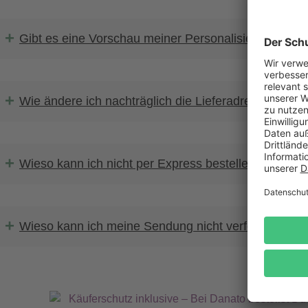
+
Gibt es eine Vorschau meiner Personalisierung?
+
Wie ändere ich nachträglich die Lieferadresse?
+
Wieso kann ich nicht per Express bestellen?
+
Wieso kann ich meine Sendung nicht verfolgen?