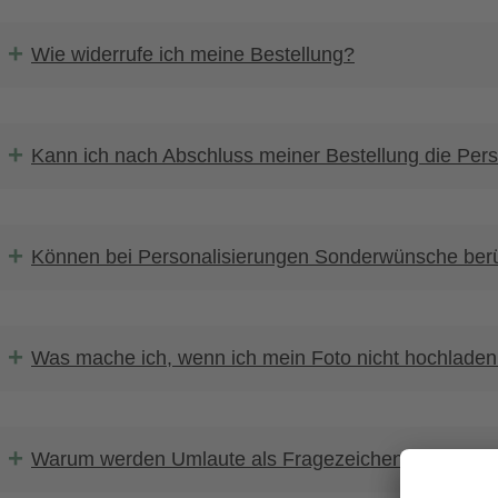
+
Wie widerrufe ich meine Bestellung?
+
Kann ich nach Abschluss meiner Bestellung die Pers
+
Können bei Personalisierungen Sonderwünsche berü
+
Was mache ich, wenn ich mein Foto nicht hochladen
+
Warum werden Umlaute als Fragezeichen angezeigt