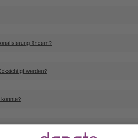
onalisierung ändern?
cksichtigt werden?
 konnte?
?