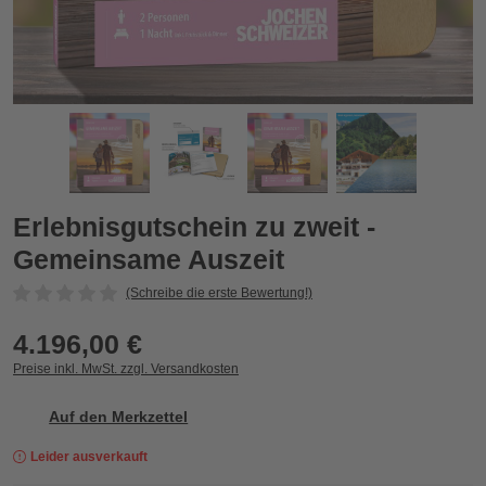
Erlebnisgutschein zu zweit - Gemeinsame Auszeit
E
Zurück
Vor
Erlebnisgutschein zu zweit -
Gemeinsame Auszeit
(Schreibe die erste Bewertung!)
4.196,00 €
Preise inkl. MwSt. zzgl. Versandkosten
Auf den Merkzettel
Leider ausverkauft