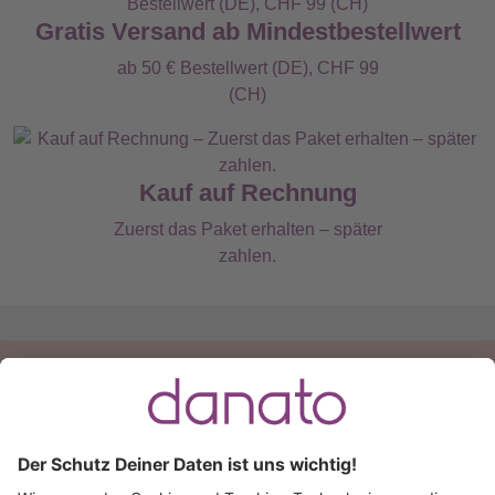
Gratis Versand ab Mindestbestellwert
ab 50 € Bestellwert (DE), CHF 99
(CH)
Kauf auf Rechnung
Zuerst das Paket erhalten – später
zahlen.
Du hast eine Frage?
Ruf an:
+49 (0) 511 51 56 0300
oder
schreib uns eine
E-Mail
.