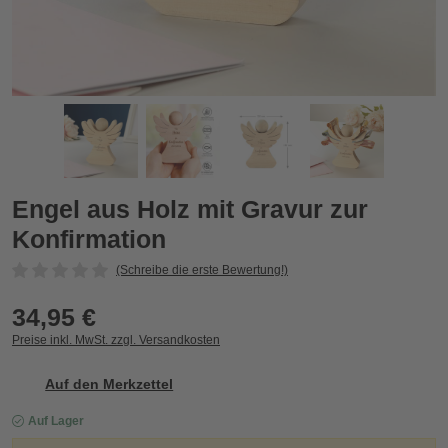
Engel aus Holz mit Gravur zur Konfirmation
E
Zurück
Vor
Engel aus Holz mit Gravur zur
Konfirmation
(Schreibe die erste Bewertung!)
34,95 €
Preise inkl. MwSt. zzgl. Versandkosten
Auf den Merkzettel
Auf Lager