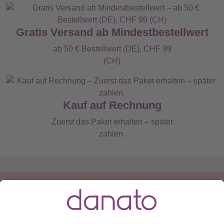
Gratis Versand ab Mindestbestellwert
ab 50 € Bestellwert (DE), CHF 99
(CH)
Kauf auf Rechnung
Zuerst das Paket erhalten – später
zahlen.
Du hast eine Frage?
Ruf an:
+49 (0) 511 51 56 0300
oder
schreib uns eine
E-Mail
.