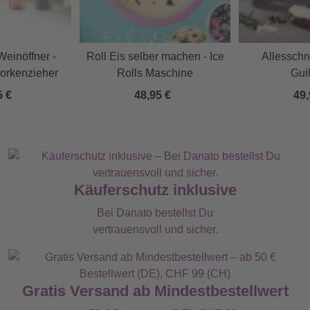
Weinöffner -
Roll Eis selber machen - Ice
Allesschn
Korkenzieher
Rolls Maschine
Guil
5 €
48,95 €
49,
Käuferschutz inklusive
Bei Danato bestellst Du
vertrauensvoll und sicher.
Gratis Versand ab Mindestbestellwert