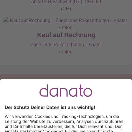
ab 50 € Bestellwert (DE), CHF 99
(CH)
Kauf auf Rechnung
Zuerst das Paket erhalten – später
zahlen.
Du hast eine Frage?
Ruf an:
+49 (0) 511 51 56 0300
oder
schreib uns eine
E-Mail
.
Käuferschutz inklusive
Kauf auf Rechnung