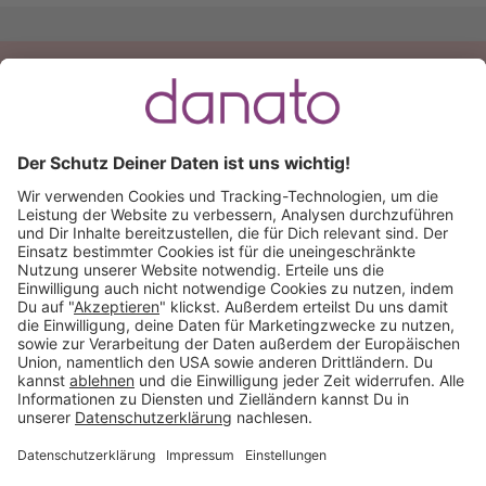
Du hast eine Frage?
Ruf an:
+49 (0) 511 51 56 0300
oder
schreib uns eine
E-Mail
.
Käuferschutz inklusive
Kauf auf Rechnung
Mitglied im:
Deutschland