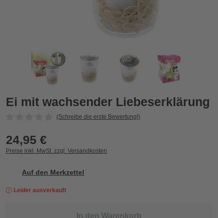
Ei mit wachsender Liebeserklärung
E
Zurück
Vor
Ei mit wachsender Liebeserklärung
(Schreibe die erste Bewertung!)
24,95 €
Preise inkl. MwSt. zzgl. Versandkosten
Auf den Merkzettel
Leider ausverkauft
In den Warenkorb