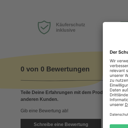
Käuferschutz
inklusive
0 von 0 Bewertungen
Teile Deine Erfahrungen mit dem Produkt mit
anderen Kunden.
Gib eine Bewertung ab!
Schreibe eine Bewertung