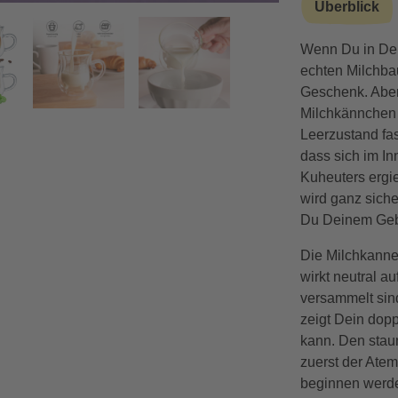
Überblick
Wenn Du in Dei
Vorwärts
echten Milchbau
Geschenk. Aber
Milchkännchen 
Leerzustand fas
dass sich im In
Kuheuters ergi
wird ganz siche
Du Deinem Gebu
Die Milchkanne 
wirkt neutral a
versammelt sind
zeigt Dein dop
kann. Den stau
zuerst der Atem
beginnen werden