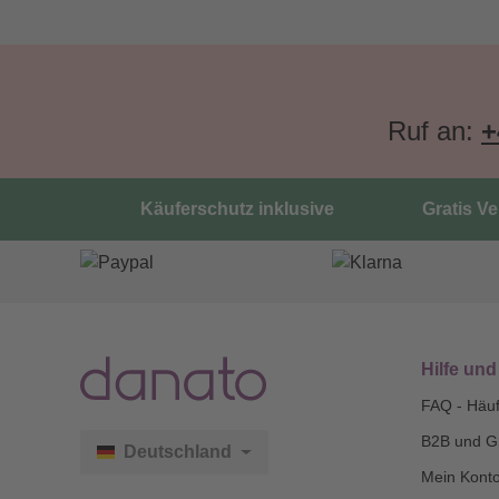
Ruf an:
+
Käuferschutz inklusive
Gratis V
Hilfe und
FAQ - Häuf
B2B und G
Deutschland
Mein Kont