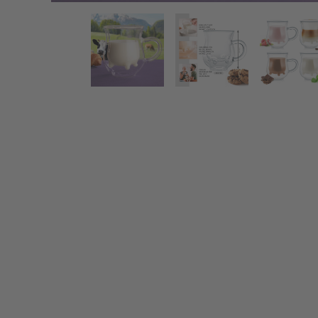
Doppelwandiges Milchkännchen - Kuh-Euter
Zurück