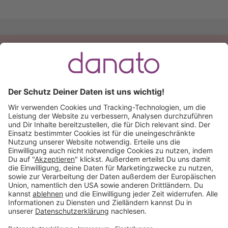
Du hast eine Frage?
Ruf an:
+49 (0) 511 51 56 0300
oder
schreib uns eine
E-Mail
.
Käuferschutz inklusive
Kauf auf Rechnung
Mitglied im: