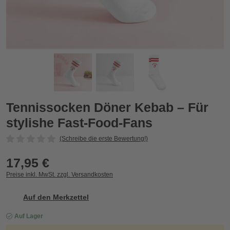
s
Tennissocken Döner Kebab – Für stylishe Fast-Food-Fans
T
Tennissocken Döner Kebab – Für
stylishe Fast-Food-Fans
(Schreibe die erste Bewertung!)
17,95 €
Preise inkl. MwSt. zzgl. Versandkosten
Auf den Merkzettel
Auf Lager