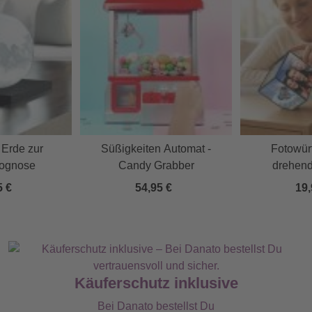
 Erde zur
Süßigkeiten Automat -
Fotowürf
rognose
Candy Grabber
drehend
5 €
54,95 €
19,
Käuferschutz inklusive
Bei Danato bestellst Du