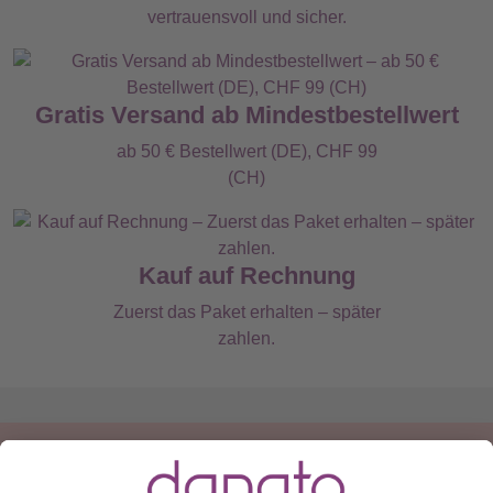
vertrauensvoll und sicher.
Gratis Versand ab Mindestbestellwert
ab 50 € Bestellwert (DE), CHF 99
(CH)
Kauf auf Rechnung
Zuerst das Paket erhalten – später
zahlen.
Du hast eine Frage?