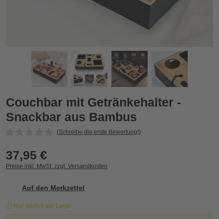
Couchbar mit Getränkehalter - Snackbar aus Bambus
C
Zurück
Vor
Couchbar mit Getränkehalter -
Snackbar aus Bambus
(Schreibe die erste Bewertung!)
37,95 €
Preise inkl. MwSt. zzgl. Versandkosten
Auf den Merkzettel
Nur noch 4 auf Lager