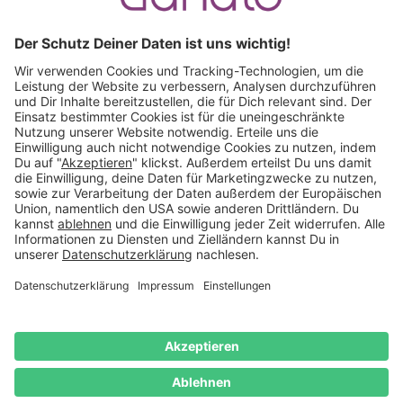
Ruf an:
+49 (0) 511 51 56 0300
oder
schreib uns eine
E-Mail
.
Käuferschutz inklusive
Kauf auf Rechnung
Mitglied im:
Deutschland
Impressum
Datenschutz
Widerrufsrecht
AGB
Vertrag
widerrufen