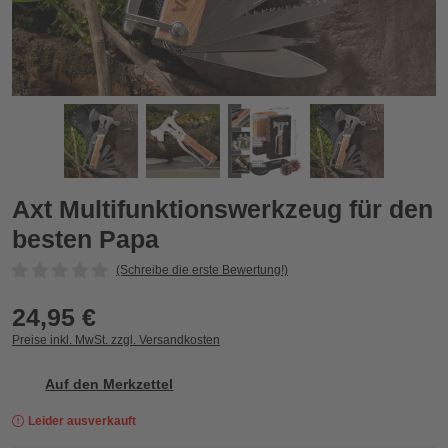
Axt Multifunktionswerkzeug für den besten Papa
A
Zurück
Vor
Axt Multifunktionswerkzeug für den
besten Papa
(Schreibe die erste Bewertung!)
24,95 €
Preise inkl. MwSt. zzgl. Versandkosten
Auf den Merkzettel
Leider ausverkauft