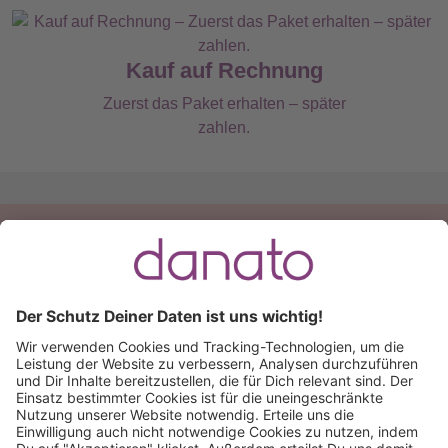
Kauf auf Rechnung
Zuerst das Paket erhalten – später
zahlen.
Du hast eine Frage?
Ruf an:
+49 (0) 511 51 56 0300
oder
schreib uns eine
E-Mail
.
Käuferschutz inklusive
Kauf auf Rechnung