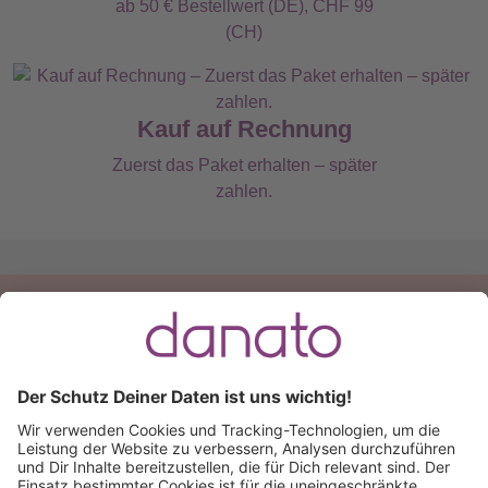
ab 50 € Bestellwert (DE), CHF 99
(CH)
Kauf auf Rechnung
Zuerst das Paket erhalten – später
zahlen.
Du hast eine Frage?
Ruf an:
+49 (0) 511 51 56 0300
oder
schreib uns eine
E-Mail
.
Käuferschutz inklusive
Kauf auf Rechnung