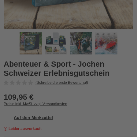
Abenteuer & Sport - Jochen Schweizer Erlebnisgutschein
A
Zurück
Vor
Abenteuer & Sport - Jochen
Schweizer Erlebnisgutschein
(Schreibe die erste Bewertung!)
109,95 €
Preise inkl. MwSt. zzgl. Versandkosten
Auf den Merkzettel
Leider ausverkauft