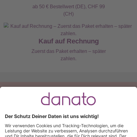
ab 50 € Bestellwert (DE), CHF 99
(CH)
Kauf auf Rechnung
Zuerst das Paket erhalten – später
zahlen.
Du hast eine Frage?
Ruf an:
+49 (0) 511 51 56 0300
oder
schreib uns eine
E-Mail
.
Käuferschutz inklusive
Kauf auf Rechnung