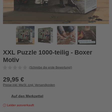
XXL Puzzle 1000-teilig - Boxer Motiv
X
Zurück
Vor
XXL Puzzle 1000-teilig - Boxer
Motiv
(Schreibe die erste Bewertung!)
29,95 €
Preise inkl. MwSt. zzgl. Versandkosten
Auf den Merkzettel
Leider ausverkauft