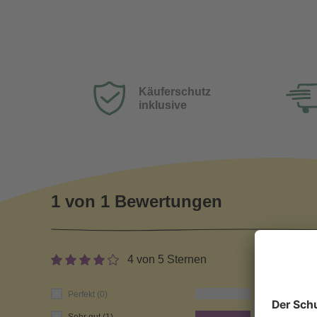
Käuferschutz
inklusive
1 von 1 Bewertungen
4 von 5 Sternen
0
Perfekt (0)
100