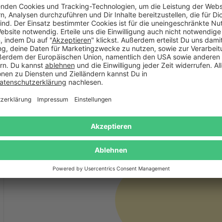
Zeichnungen, wie die Wolke aussieht bei den verschiedene
%
verschiedene Wetterlagen erlebt. Deshalb kann ich noch ni
%
Zeichnungen erkennen kann. Foto‘s wären deutlicher besse
%
War diese Bewertung hilfreich?
(0)
(0)