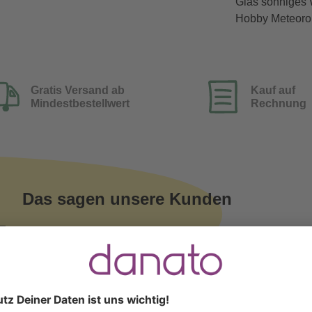
Glas sonniges W
Hobby Meteoro
Gratis Versand ab
Kauf auf
Mindestbestellwert
Rechnung
Das sagen unsere Kunden
Verifizierter Kauf (Trusted 
Sandra Menne
schrieb am 26.12.2025
Qualität ist gut
%
Qualität ist gut, Beschreibung hätte gerne auch auf Deut
%