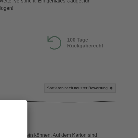
etter verspricht. Ein geniales Gadget für
logen!
100 Tage
Rückgaberecht
Shops)
sch gewesen sein können. Auf dem Karton sind