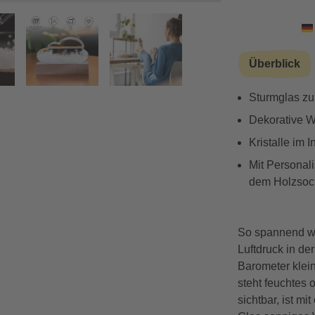
Vorwärts
Überblick
Sturmglas zu
Dekorative W
Kristalle im 
Mit Personal
dem Holzsoc
So spannend wa
Luftdruck in de
Barometer klein
steht feuchtes 
sichtbar, ist m