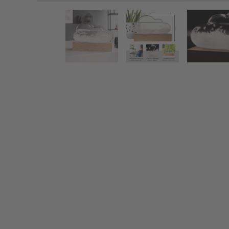
Sturmglas Wolke zur Wetterprognose
Zurück