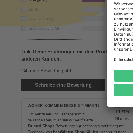
Sehr gut (1)
0
Gut (0)
0
Akzeptierbar (0)
0
Unbefriedigend (0)
Teile Deine Erfahrungen mit dem Produkt mit
anderen Kunden.
Gib eine Bewertung ab!
Schreibe eine Bewertung
WOHER KOMMEN DIESE STIMMEN?
Um Vertrauen und Transparenz zu
gewährleisten, mischen wir verifizierte
Trusted Shops
Bewertungen (unabhängig verifiziert) mit
Feedback von
bestätigten Shop-Käufen
unserer Kunden.