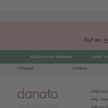
Ruf an:
+
Käuferschutz inklusive
Gratis V
Hilfe und
FAQ - Häuf
B2B und G