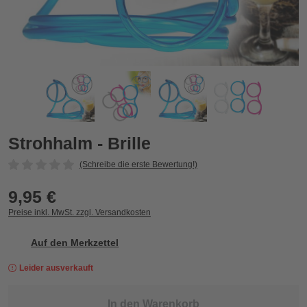
Strohhalm - Brille
S
Zurück
Vor
Strohhalm - Brille
(Schreibe die erste Bewertung!)
9,95 €
Preise inkl. MwSt. zzgl. Versandkosten
Auf den Merkzettel
Leider ausverkauft
In den Warenkorb