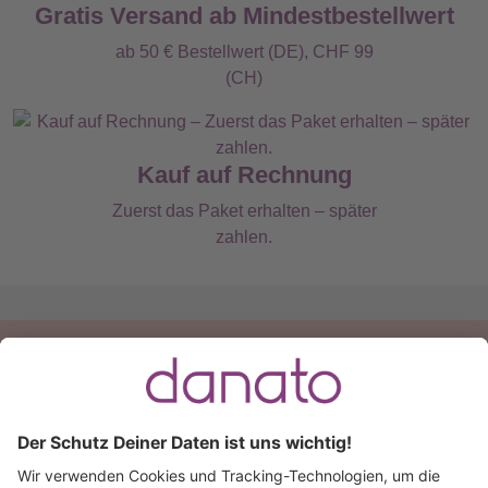
Gratis Versand ab Mindestbestellwert
ab 50 € Bestellwert (DE), CHF 99
(CH)
Kauf auf Rechnung
Zuerst das Paket erhalten – später
zahlen.
Du hast eine Frage?
Ruf an:
+49 (0) 511 51 56 0300
oder
schreib uns eine
E-Mail
.