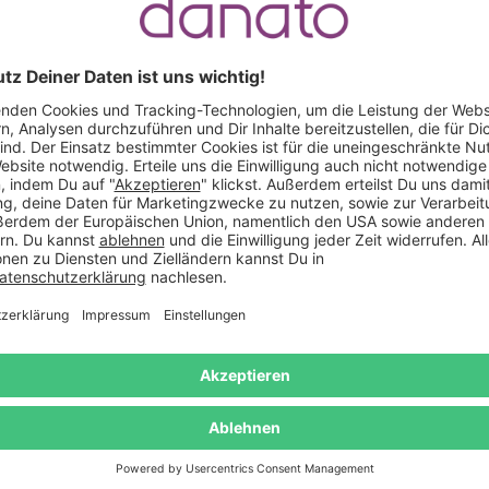
Projektor mit Lautsprecher
Quiz Spiel Klugscheis
42,95 €
26,95 €