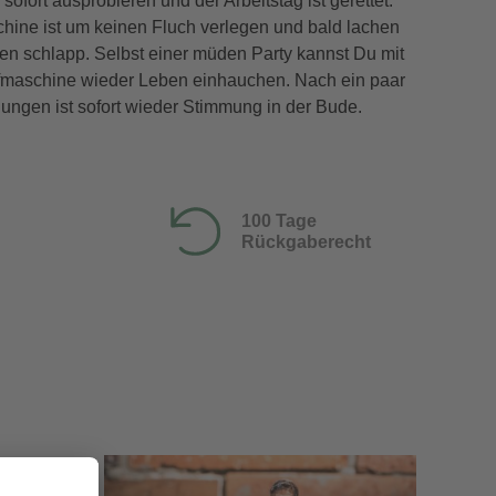
ofort ausprobieren und der Arbeitstag ist gerettet.
ine ist um keinen Fluch verlegen und bald lachen
gen schlapp. Selbst einer müden Party kannst Du mit
maschine wieder Leben einhauchen. Nach ein paar
ungen ist sofort wieder Stimmung in der Bude.
100 Tage
Rückgaberecht