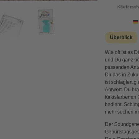
Käufersch
Überblick
Wie oft ist es 
und Du ganz pe
passenden Antw
Dir das in Zuk
ist schlagferti
Antwort. Du br
türkisfarbenen
bedient. Schimp
mehr suchen m
Der Soundgener
Geburtstagsges