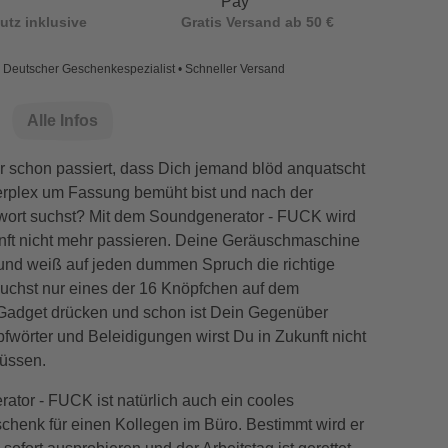
utz inklusive
Gratis Versand ab 50 €
Deutscher Geschenkespezialist • Schneller Versand
Alle Infos
Dir schon passiert, dass Dich jemand blöd anquatscht
rplex um Fassung bemüht bist und nach der
ort suchst? Mit dem Soundgenerator - FUCK wird
unft nicht mehr passieren. Deine Geräuschmaschine
g und weiß auf jeden dummen Spruch die richtige
auchst nur eines der 16 Knöpfchen auf dem
 Gadget drücken und schon ist Dein Gegenüber
fwörter und Beleidigungen wirst Du in Zukunft nicht
üssen.
ator - FUCK ist natürlich auch ein cooles
chenk für einen Kollegen im Büro. Bestimmt wird er