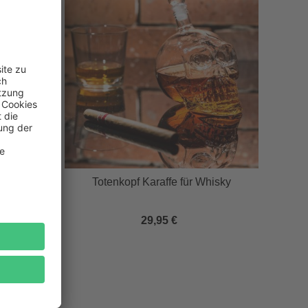
ser
Totenkopf Karaffe für Whisky
29,95 €