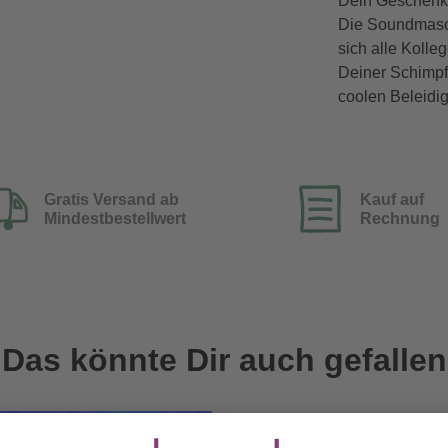
Dein Geschenk s
Die Soundmasch
sich alle Kolle
Deiner Schimpf
coolen Beleidig
Gratis Versand ab
Kauf auf
Mindestbestellwert
Rechnung
Das könnte Dir auch gefallen