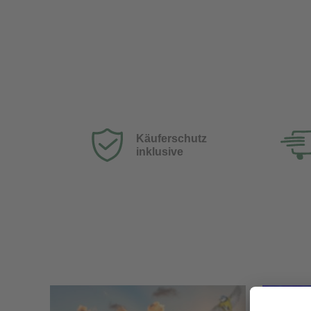
Käuferschutz
inklusive
Sale