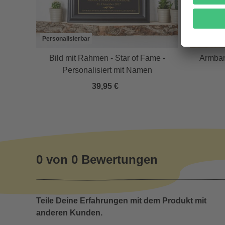
Personalisierbar
,5 l
Bild mit Rahmen - Star of Fame -
Armban
Personalisiert mit Namen
39,95 €
0 von 0 Bewertungen
Teile Deine Erfahrungen mit dem Produkt mit
anderen Kunden.