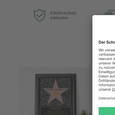
Käuferschutz
inklusive