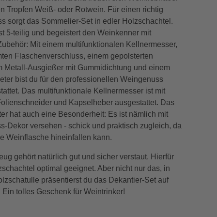
n Tropfen Weiß- oder Rotwein. Für einen richtig
ss sorgt das Sommelier-Set in edler Holzschachtel.
t 5-teilig und begeistert den Weinkenner mit
ubehör: Mit einem multifunktionalen Kellnermesser,
ten Flaschenverschluss, einem gepolsterten
em Metall-Ausgießer mit Gummidichtung und einem
er bist du für den professionellen Weingenuss
attet. Das multifunktionale Kellnermesser ist mit
Folienschneider und Kapselheber ausgestattet. Das
r hat auch eine Besonderheit: Es ist nämlich mit
s-Dekor versehen - schick und praktisch zugleich, da
die Weinflasche hineinfallen kann.
ug gehört natürlich gut und sicher verstaut. Hierfür
lzschachtel optimal geeignet. Aber nicht nur das, in
lzschatulle präsentierst du das Dekantier-Set auf
. Ein tolles Geschenk für Weintrinker!