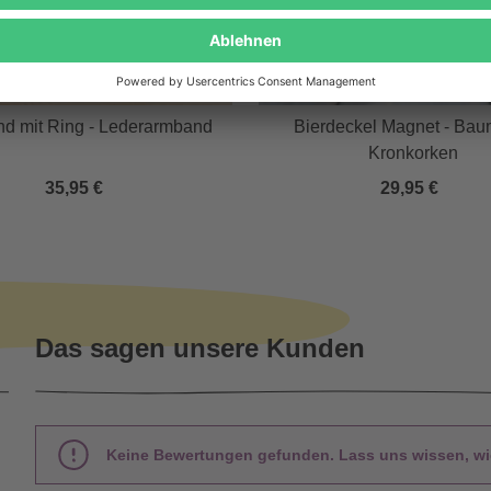
d mit Ring - Lederarmband
Bierdeckel Magnet - Bau
Kronkorken
35,95 €
29,95 €
Das sagen unsere Kunden
Keine Bewertungen gefunden. Lass uns wissen, wie