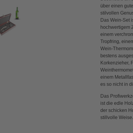
über einen gute
stilvollen Genu
Das Wein-Set is
hochwertigem Z
einem verchrom
Tropfring, ein
Wein-Thermomet
bestens ausgest
Korkenzieher, 
Weinthermomete
einem Metallfas
es so nicht in 
Das Profiwerkze
ist die edle Ho
der schicken Ho
stillvolle Weise