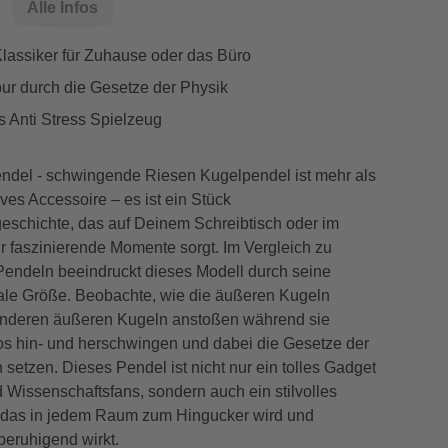
Alle Infos
Klassiker für Zuhause oder das Büro
pur durch die Gesetze der Physik
 Anti Stress Spielzeug
del - schwingende Riesen Kugelpendel ist mehr als
ives Accessoire – es ist ein Stück
eschichte, das auf Deinem Schreibtisch oder im
 faszinierende Momente sorgt. Im Vergleich zu
endeln beeindruckt dieses Modell durch seine
le Größe. Beobachte, wie die äußeren Kugeln
nderen äußeren Kugeln anstoßen während sie
os hin- und herschwingen und dabei die Gesetze der
n setzen. Dieses Pendel ist nicht nur ein tolles Gadget
d Wissenschaftsfans, sondern auch ein stilvolles
das in jedem Raum zum Hingucker wird und
 beruhigend wirkt.