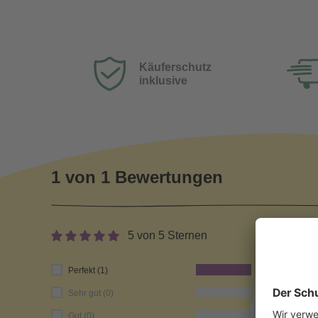
Käuferschutz
inklusive
1 von 1 Bewertungen
5 von 5 Sternen
100
Perfekt (1)
0
Sehr gut (0)
0
Gut (0)