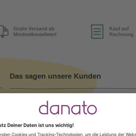
Gratis Versand ab
Kauf auf
Mindestbestellwert
Rechnung
Das sagen unsere Kunden
Verifizierter Kauf (Trus
Monika Jakubowski
schrieb am 15.06.2026
Gut und schnell Geliefert
%
Gut und schnell Geliefert
%
%