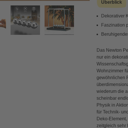
Überblick
Dekorativer 
Vorwärts
Faszination 
Beruhigendes
Das Newton Pen
nur ein dekorat
Wissenschaftsg
Wohnzimmer für
gewöhnlichen P
überdimensiona
wiederum die a
scheinbar endl
Physik in Aktio
für Technik- un
Deko-Element, 
zeitgleich sehr