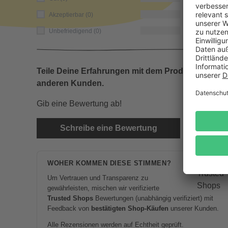
0
Akzeptierbar (0)
0
Unbefriedigend (0)
Teile Deine Erfahrungen mit dem Produkt mit
anderen Kunden.
Gib eine Bewertung ab!
Schreibe eine Bewertung
WOHER KOMMEN DIESE STIMMEN?
Um Vertrauen und Transparenz zu
gewährleisten, mischen wir verifizierte
Trusted Shops
Bewertungen (unabhängig verifiziert) mit
Feedback von
bestätigten Shop-Käufen
unserer Kunden.
Alle Rezensionen werden auf Echtheit geprüft.