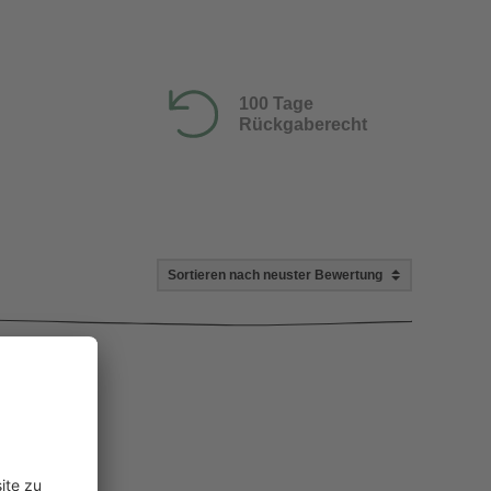
100 Tage
Rückgaberecht
ted Shops)