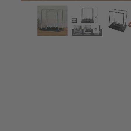
Newton Pendel - schwingende Riesen Kugelpendel
Zurück