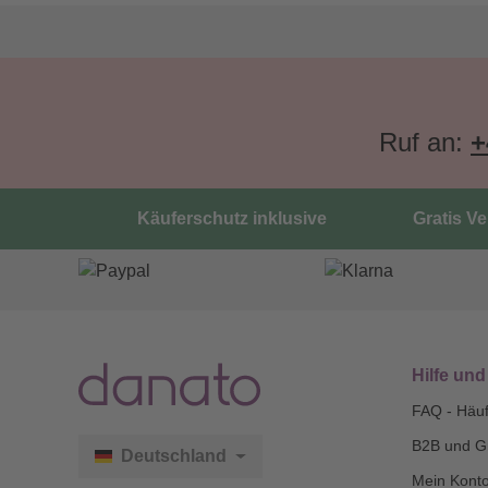
Ruf an:
+
Käuferschutz inklusive
Gratis V
Hilfe und
FAQ - Häuf
B2B und G
Deutschland
Mein Kont