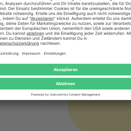
War diese Bewertung hilfreich?
(0)
(0)
%
%