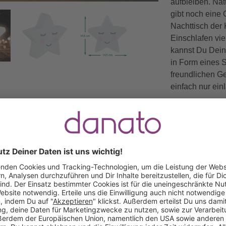
aufbleiben. Nat
gibt noch eine
Nachttisch der 
Einschlafen vie
kannst Du Dein
in Form eines S
freundlichen G
einfach nur ein
Das Besondere 
dass die Lampe 
werden kann. D
schaltet sich n
mit dem Nachtl
und braucht Di
Gratis Versand ab
Kauf auf