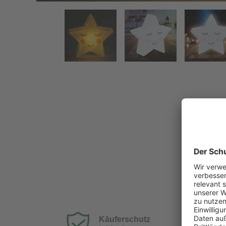
Nachtlicht - LED Stern
Käuferschutz