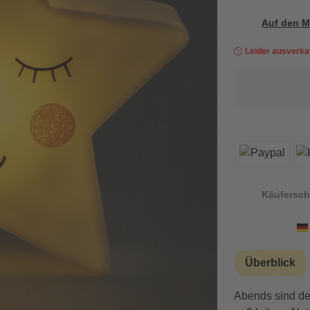
Auf den M
Leider ausverka
Käufersch
Überblick
Abends sind de