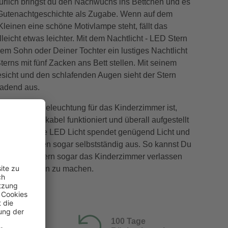
ürlich bringst du den Nachwuchs ins Bettchen und es
 Gutenachtgeschichte als Zugabe. Wenn auf dem
Kleinen eine schöne Motivlampe steht, fällt das
lleicht etwas leichter. Mit dem Nachtlicht - LED Stern
em Sohn oder Deiner Tochter ein lustiges Nachtlicht
terns mit fünf Zacken ans Bett stellen. Mit seinem
esicht und den schlafenden Augen sieht der Stern
ladend aus.
an Deiner Beleuchtung für das Kinderzimmer ist,
ohne Stromkabel funktioniert und überall aufgestellt
as sparsame LED Licht spendet genügend Licht und
ach 15 Minuten sogar selbstständig aus. So kannst Du
icht - LED Stern sogar das Kinderzimmer verlassen
r keine Sorgen zu machen.
100 Tage