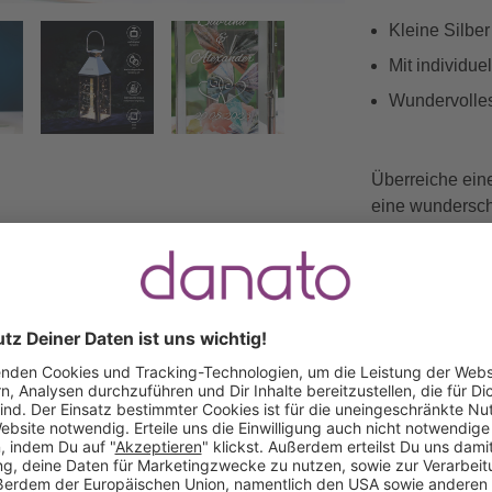
Kleine Silber
Mit individu
Vorwärts
Wundervolles
Überreiche eine
eine wundersch
eines romanti
entsteht eine 
Erinnerungswer
Sei es zur Hoch
Kerzenwindlicht
pure Begeister