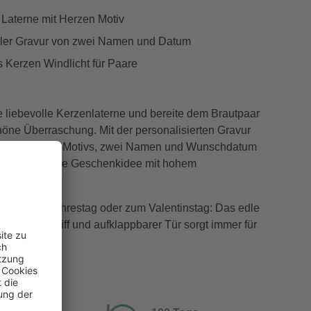
 Laterne mit Herzen Motiv
eller Gravur von zwei Namen und Datum
 Kerzen Windlicht für Paare
 liebevolle Kerzenlaterne und bereite dem Brautpaar
öne Überraschung. Mit der personalisierten Gravur
schen Herzen-Motivs, zwei Namen und Wunschdatum
ausgezeichnete Geschenkidee mit hohem
t.
zeit, zum Jahrestag oder zum Valentinstag: Das edle
 mit Tragegriff und aufklappbarer Tür sorgt immer für
ung!