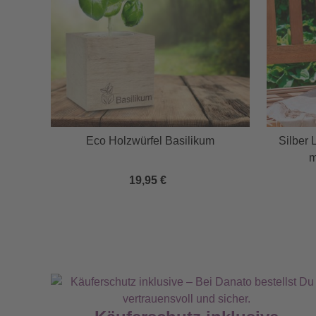
lles
Eco Holzwürfel Basilikum
Silber 
m
19,95 €