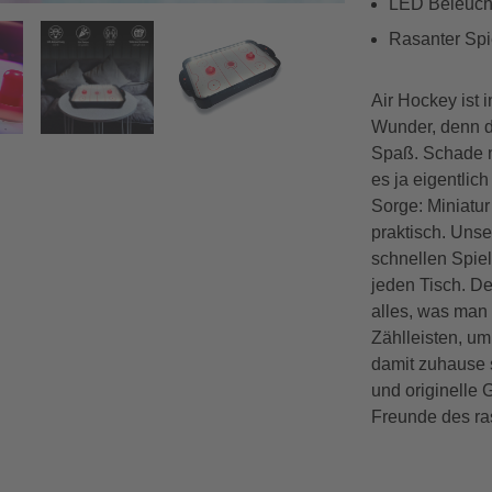
LED Beleuch
Rasanter Spi
Vorwärts
Air Hockey ist i
Wunder, denn d
Spaß. Schade n
es ja eigentlic
Sorge: Miniatur
praktisch. Unse
schnellen Spiel
jeden Tisch. De
alles, was man 
Zählleisten, u
damit zuhause s
und originelle 
Freunde des ra