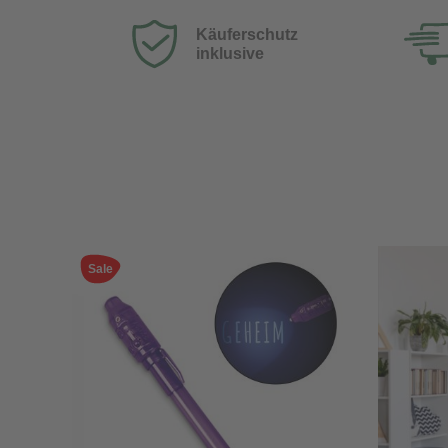
Käuferschutz
inklusive
Sale