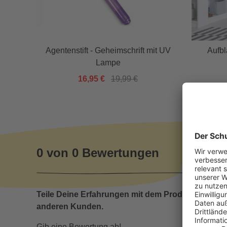
Agentenstift - Geheimschrift mit UV
Aufbl
Lampe
16,95 €
19,99 €
0 von 0 Bewertungen
Teile Deine Erfahrungen mit dem Produkt mit
anderen Kunden.
Gib eine Bewertung ab!