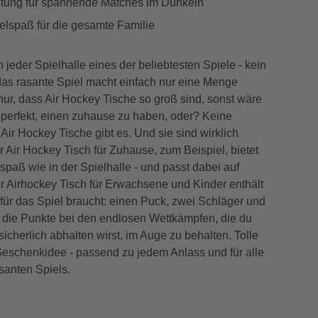
tung für spannende Matches im Dunkeln
elspaß für die gesamte Familie
n jeder Spielhalle eines der beliebtesten Spiele - kein
as rasante Spiel macht einfach nur eine Menge
ur, dass Air Hockey Tische so groß sind, sonst wäre
h perfekt, einen zuhause zu haben, oder? Keine
 Air Hockey Tische gibt es. Und sie sind wirklich
r Air Hockey Tisch für Zuhause, zum Beispiel, bietet
spaß wie in der Spielhalle - und passt dabei auf
r Airhockey Tisch für Erwachsene und Kinder enthält
für das Spiel braucht: einen Puck, zwei Schläger und
m die Punkte bei den endlosen Wettkämpfen, die du
icherlich abhalten wirst, im Auge zu behalten. Tolle
Geschenkidee - passend zu jedem Anlass und für alle
santen Spiels.