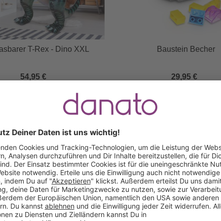
asbarer T-Rex - Dino XXL
Baustein Becher
54,95 €
29,95 €
Das sagen unsere Kunden
Keine Bewertungen gefunden. Lass uns wissen, wie