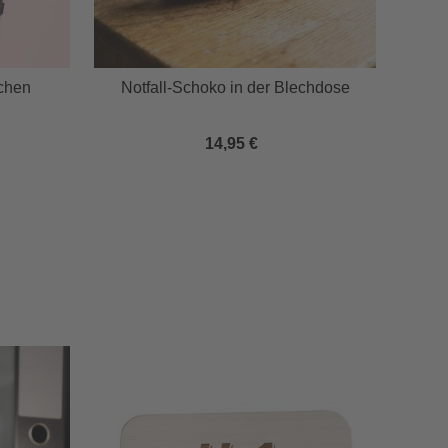
chen
Notfall-Schoko in der Blechdose
Ge
14,95 €